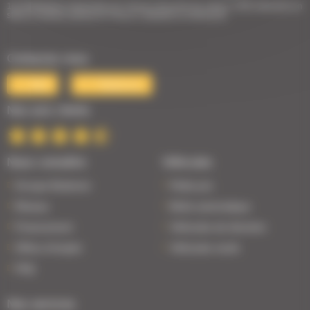
1er Distributeur Automobile de l’Ouest | 38 points de vente | 3 000 véhicules en
stock | Livraison partout en France | Satisfait ou remboursé
Contactez-nous
Mail
Téléphone
Nos avis clients
Nous connaître
Véhicules
Groupe Bodemer
Petits prix
Réseau
Boîte automatique
Financement
Véhicules de direction
Offres d'emploi
Véhicules neufs
FAQ
Nos services