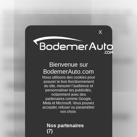
Consultez nos sélection de véhicules premium en vente chez votre
concessionnaire Renault Vannes BodemerAuto ; 0 annonces de
véhicules haut-de-gamme révisés et garantis à vendre à Vannes
X
Masquer le ba
ainsi que de nombreux services de financement et reprise à votre
disposition pour tout achat d'un véhicule de notre sélection
premium.
Continuez la découverte des offres de véhicules
d'occasion
Nous utilisons des cookies pour
assurer le bon fonctionnement
Petits prix
du site, mesurer l’audience et
personnaliser les publicités,
notamment avec des
partenaires comme Google,
Meta et Microsoft. Vous pouvez
Sélection rapide :
accepter, refuser ou paramétrer
vos choix.
Hybride
Essence
Diesel
Electrique
Nos partenaires
(7)
Boite Automatique
Boite Manuelle