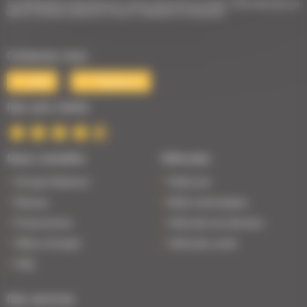
1er Distributeur Automobile de l’Ouest | 38 points de vente | 3 000 véhicules en
stock | Livraison partout en France | Satisfait ou remboursé
Contactez-nous
Mail
Téléphone
Nos avis clients
Nous connaître
Véhicules
Groupe Bodemer
Petits prix
Réseau
Boîte automatique
Financement
Véhicules de direction
Offres d'emploi
Véhicules neufs
FAQ
Nos services