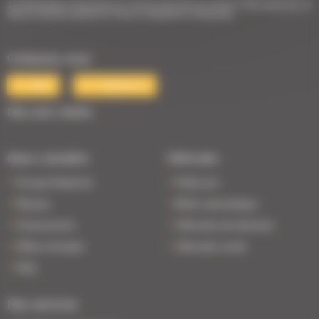
1er Distributeur Automobile de l’Ouest | 38 points de vente | 3 000 véhicules en
stock | Livraison partout en France | Satisfait ou remboursé
Contactez-nous
Mail
Téléphone
Nos avis clients
Nous connaître
Véhicules
Groupe Bodemer
Petits prix
Réseau
Boîte automatique
Financement
Véhicules de direction
Offres d'emploi
Véhicules neufs
FAQ
Nos services