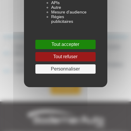
APIs
Autre
Mesure d'audience
Régies
publicitaires
Tout accepter
J’ai lu et accepte la politique de confidentialité. En savoir
plus sur la
politique de confidentialité
Tout refuser
J'accepte de recevoir par email ou SMS des informations
Personnaliser
commerciales de la part de BodemerAuto
Envoyer